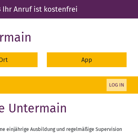
3
Ihr Anruf ist kostenfrei
ermain
Ort
App
LOG IN
ge Untermain
eine einjährige Ausbildung und regelmäßige Supervision