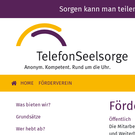
Skip
Sorgen kann man teile
to
main
content
HOME
FÖRDERVEREIN
Förd
Was bieten wir?
Grundsätze
Öffentlich
Die Mitarbe
Wer hebt ab?
und Weiterb